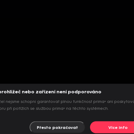
prohlížeč nebo zařízení není podporováno
el nejsme schopni garantovat plnou funkčnost prima+ ani poskytov
ru při potížích se službou prima+ na těchto systémech.
Přesto pokračovat
Více info