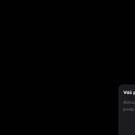
Váš 
Bohuž
podpo