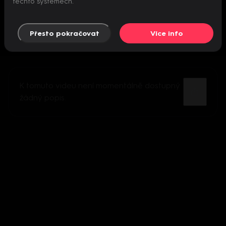
těchto systémech.
Přesto pokračovat
Více info
K tomuto videu není momentálně dostupný
žádný popis.