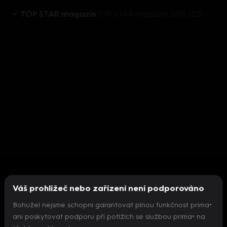
TOP STAR magazín
TOP STAR magazín 2018 (23) - VIP Život - Luděk Sobota narozeniny
Váš prohlížeč nebo zařízení není podporováno
Bohužel nejsme schopni garantovat plnou funkčnost prima+
ani poskytovat podporu při potížích se službou prima+ na
Nepodařilo se inicializovat přehrávač