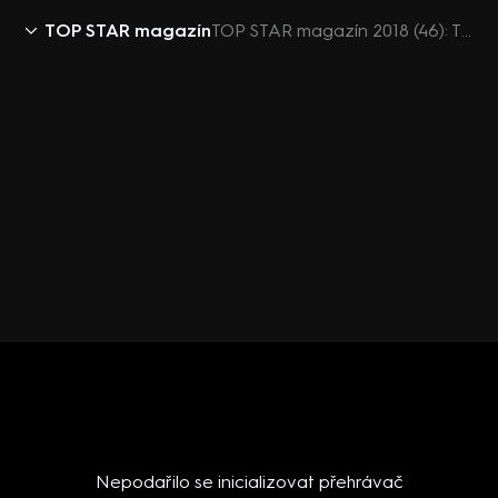
TOP STAR magazín
TOP STAR magazín 2018 (46): TSM před deseti lety (retro) - Bartošová a Pomeje, Ochotská, Kostková
Nepodařilo se inicializovat přehrávač