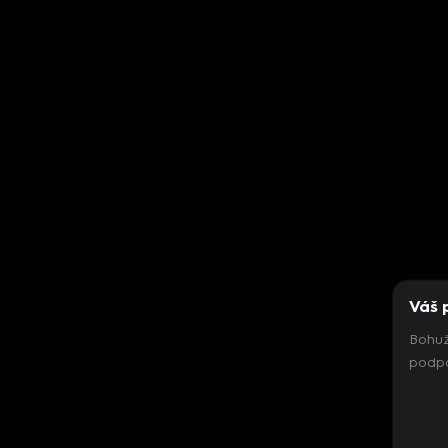
Váš 
Bohuž
podpo