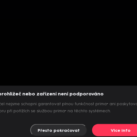
prohlížeč nebo zařízení není podporováno
el nejsme schopni garantovat plnou funkčnost prima+ ani poskytov
ru při potížích se službou prima+ na těchto systémech.
Přesto pokračovat
Více info