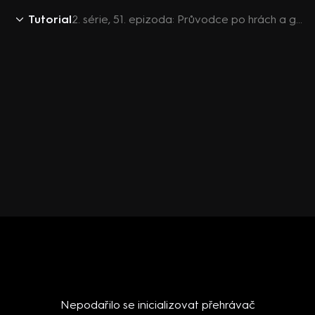
Tutorial
2. série, 51. epizoda: Průvodce po hrách a gadgetech s hostem Jiřím Langmajerem a boomerem Michalem Suchánem
Nepodařilo se inicializovat přehrávač