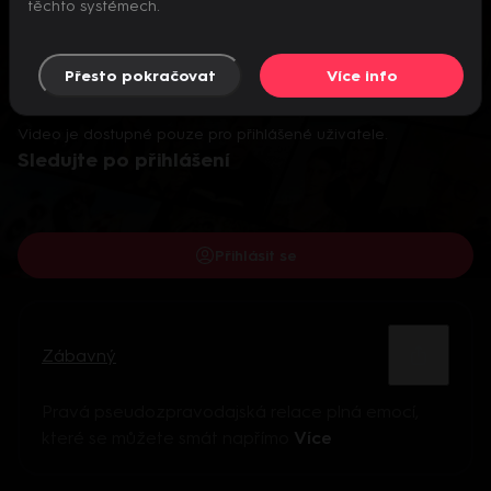
těchto systémech.
Přesto pokračovat
Více info
Video je dostupné pouze pro přihlášené uživatele.
Sledujte po přihlášení
Přihlásit se
Zábavný
Pravá pseudozpravodajská relace plná emocí,
které se můžete smát napřímo
Více