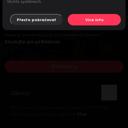
těchto systémech.
Přesto pokračovat
Více info
Video je dostupné pouze pro přihlášené uživatele.
Sledujte po přihlášení
Přihlásit se
Zábavný
Pravá pseudozpravodajská relace plná emocí,
které se můžete smát napřímo
Více