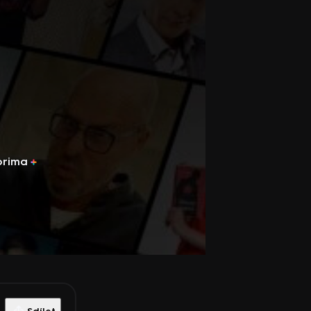
prima