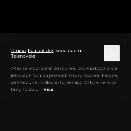
Drama
,
Romantický
,
Soap opera
,
Telenovela
Ates se vrací domů za rodinou, zrovna když chce
jeho bratr Yaman požádat o ruku krásnou Feraye,
se kterou se již dlouho tajně milují. Vztahy se však
brzy začnou ...
Více