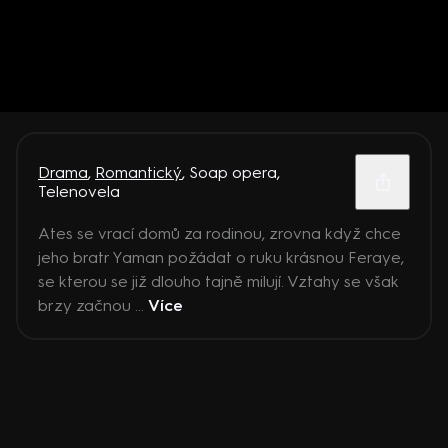
Drama
,
Romantický
,
Soap opera
,
Telenovela
Ates se vrací domů za rodinou, zrovna když chce
jeho bratr Yaman požádat o ruku krásnou Feraye,
se kterou se již dlouho tajně milují. Vztahy se však
brzy začnou ...
Více