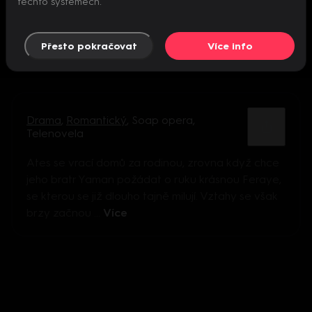
těchto systémech.
Přesto pokračovat
Více info
Drama
,
Romantický
,
Soap opera
,
Telenovela
Ates se vrací domů za rodinou, zrovna když chce
jeho bratr Yaman požádat o ruku krásnou Feraye,
se kterou se již dlouho tajně milují. Vztahy se však
brzy začnou ...
Více