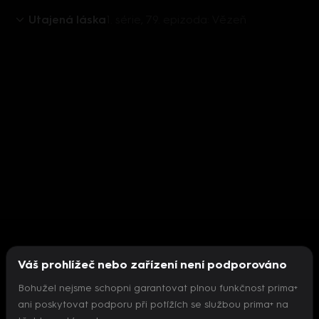
Utajená láska
1. série, 79. epizoda: Vězeň
Váš prohlížeč nebo zařízení není podporováno
Bohužel nejsme schopni garantovat plnou funkčnost prima+
ani poskytovat podporu při potížích se službou prima+ na
Nepodařilo se inicializovat přehrávač