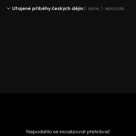
Utajené příběhy českých dějin
2. série, 1. epizoda: Czajankova kasárna - první výstřely osvobození
Nepodařilo se inicializovat přehrávač