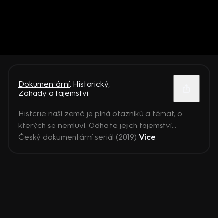
Dokumentární
,
Historický
,
Záhady a tajemství
Historie naší země je plná otazníků a témat, o
kterých se nemluví. Odhalte jejich tajemství…
Český dokumentární seriál (2019)
Více