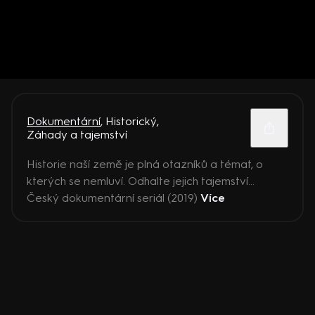
Dokumentární
,
Historický
,
Záhady a tajemství
Historie naší země je plná otazníků a témat, o
kterých se nemluví. Odhalte jejich tajemství…
Český dokumentární seriál (2019)
Více