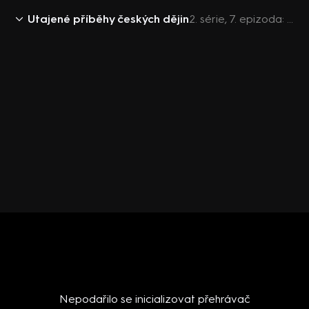
Utajené příběhy českých dějin
2. série, 7. epizoda: Byl praotec Čech historickou postavou?
Nepodařilo se inicializovat přehrávač