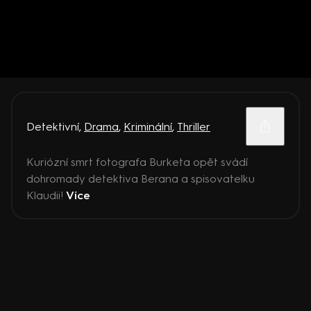
Detektivní
,
Drama
,
Kriminální
,
Thriller
Kuriózní smrt fotografa Burketa opět svádí
dohromady detektiva Berana a spisovatelku
Klaudii!
Více