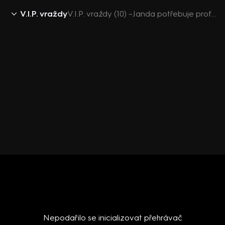
V.I.P. vraždy
V.I.P. vraždy (10) –Janda potřebuje profackovat
Nepodařilo se inicializovat přehrávač