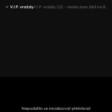
V.I.P. vraždy
V.I.P. vraždy (12) – Janda zase žárlí na Berana
Nepodařilo se inicializovat přehrávač