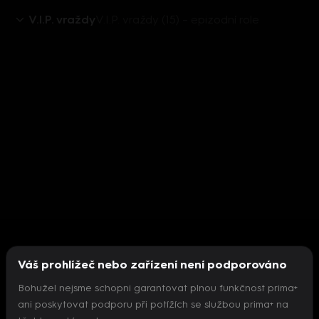
V.I.P. vraždy
V.I.P. vraždy (15) – epizodní role
Váš prohlížeč nebo zařízení není podporováno
Bohužel nejsme schopni garantovat plnou funkčnost prima+
ani poskytovat podporu při potížích se službou prima+ na
Nepodařilo se inicializovat přehrávač