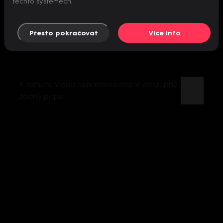
těchto systémech.
Přesto pokračovat
Více info
K tomuto videu není momentálně dostupný
žádný popis.