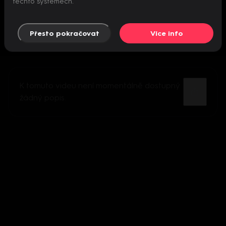
těchto systémech.
Přesto pokračovat
Více info
K tomuto videu není momentálně dostupný
žádný popis.