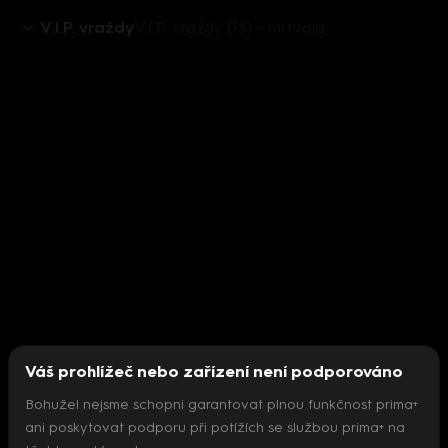
V.I.P. vraždy
V.I.P. vraždy (15) – mrtvola
Váš prohlížeč nebo zařízení není podporováno
Bohužel nejsme schopni garantovat plnou funkčnost prima+
ani poskytovat podporu při potížích se službou prima+ na
Nepodařilo se inicializovat přehrávač