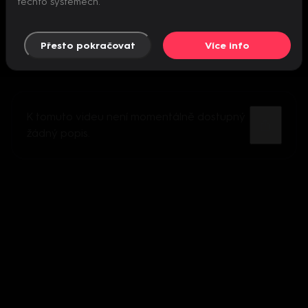
těchto systémech.
Přesto pokračovat
Více info
K tomuto videu není momentálně dostupný
žádný popis.