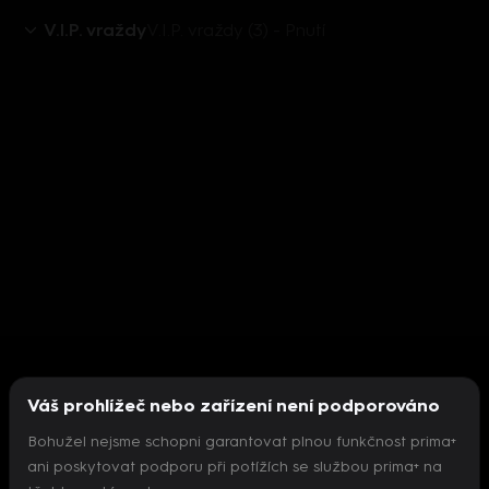
V.I.P. vraždy
V.I.P. vraždy (3) - Pnutí
Váš prohlížeč nebo zařízení není podporováno
Bohužel nejsme schopni garantovat plnou funkčnost prima+
ani poskytovat podporu při potížích se službou prima+ na
Nepodařilo se inicializovat přehrávač