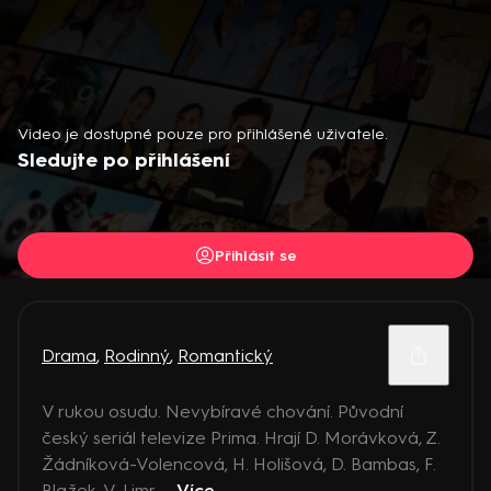
Video je dostupné pouze pro přihlášené uživatele.
Sledujte po přihlášení
Přihlásit se
Drama
,
Rodinný
,
Romantický
V rukou osudu. Nevybíravé chování. Původní
český seriál televize Prima. Hrají D. Morávková, Z.
Žádníková-Volencová, H. Holišová, D. Bambas, F.
Blažek, V. Limr, ...
Více