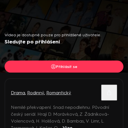
Video je dostupné pouze pro přihlášené uživatele.
Sledujte po přihlášení
Přihlásit se
Drama
,
Rodinný
,
Romantický
Nemilé překvapení. Snad nepodlehnu. Původní
český seriál. Hrají D. Morávková, Z. Žádníková-
Volencová, H. Holišová, D. Bambas, V. Limr, L.
Termerová, J. Kačer, O ...
Více