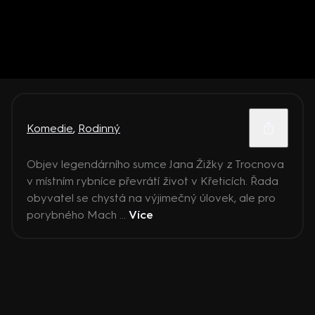
Komedie
,
Rodinný
Objev legendárního sumce Jana Žižky z Trocnova
v místním rybníce převrátí život v Křeticích. Řada
obyvatel se chystá na výjimečný úlovek, ale pro
porybného Mach ...
Více