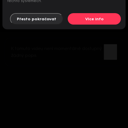
těchto systémech.
Přesto pokračovat
Více info
K tomuto videu není momentálně dostupný
žádný popis.