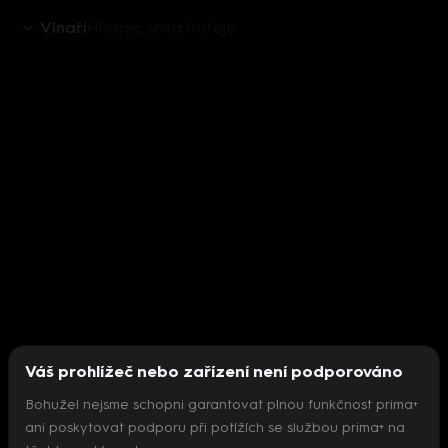
Vinaři
Hřebec sbírá trofeje
Váš prohlížeč nebo zařízení není podporováno
Bohužel nejsme schopni garantovat plnou funkčnost prima+
ani poskytovat podporu při potížích se službou prima+ na
Nepodařilo se inicializovat přehrávač