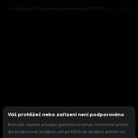
Volby do Poslanecké sněmovny 2025
1. série, 9. epizoda: Předvolební superdebata 360°, Alena Schillerová, Jan Skopeček, Miroslav Ševčík, Lucie Sedmihradská - 3.9. v 21:43
Váš prohlížeč nebo zařízení není podporováno
Bohužel nejsme schopni garantovat plnou funkčnost prima+
ani poskytovat podporu při potížích se službou prima+ na
Nepodařilo se inicializovat přehrávač