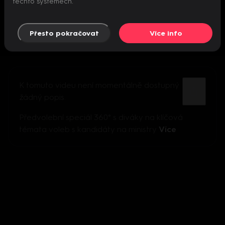
těchto systémech.
Přesto pokračovat
Více info
K tomuto videu není momentálně dostupný
žádný popis.
Předvolební speciál 360° s diváky na klíčová
témata voleb s kandidáty na ministry
Více