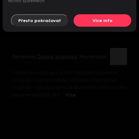
těchto systémech.
Přesto pokračovat
Více info
Detektivní
,
Drama
,
Kriminální
,
Mysteriózní
V Brokenwoodu se chystá velkolepá premiéra
muzikálu o historii města. Nadšení však přeruší
tragédie – na autora muzikálu během představení
spadne reflektor. Brz ...
Více