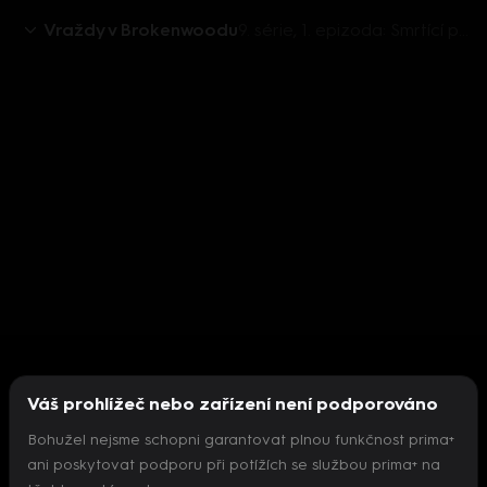
Vraždy v Brokenwoodu
9. série, 1. epizoda: Smrtící premiéra
Váš prohlížeč nebo zařízení není podporováno
Bohužel nejsme schopni garantovat plnou funkčnost prima+
ani poskytovat podporu při potížích se službou prima+ na
Nepodařilo se inicializovat přehrávač