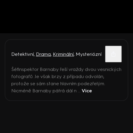
Detektivní
,
Drama
,
Kriminální
,
Mysteriózní
Šéfinspektor Barnaby řeší vraždy dvou vesnických
fotografů. Je však brzy z případu odvolán,
protože se sám stane hlavním podezřelým.
Nicméně Barnaby pátrá dál n ...
Více