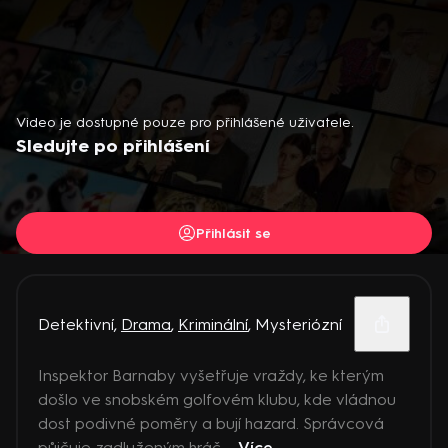
Video je dostupné pouze pro přihlášené uživatele.
Sledujte po přihlášení
Přihlásit se
Detektivní
,
Drama
,
Kriminální
,
Mysteriózní
Inspektor Barnaby vyšetřuje vraždy, ke kterým
došlo ve snobském golfovém klubu, kde vládnou
dost podivné poměry a bují hazard. Správcová
půjčuje zadluženým hráč ...
Více