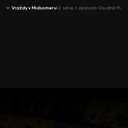
Vraždy v Midsomeru
12. série, 1. epizoda: Osudná třináctá jamka