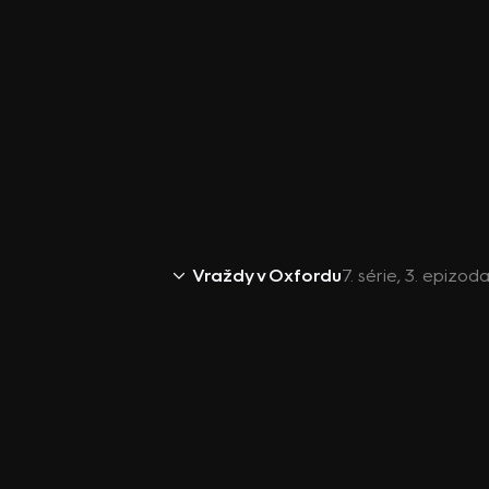
Vraždy v Oxfordu
7. série, 3. epizoda