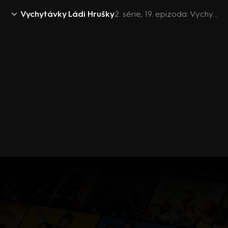
Vychytávky Ládi Hrušky
2. série, 19. epizoda: Vychytávky Ládi Hrušky 2016 (19)