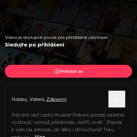
Video je dostupné pouze pro přihlášené uživatele.
Sledujte po přihlášení
Přihlásit se
Hobby
,
Vaření
,
Zábavný
Kdo jiný než Láďa Hruška! Pobaví, poradí, sežene,
vyzkouší, vymyslí, předvede, ušetří, uvaří... Přijede
k vám na zahradu, do dílny i do kuchyně! Triky,
rady, vy ...
Více