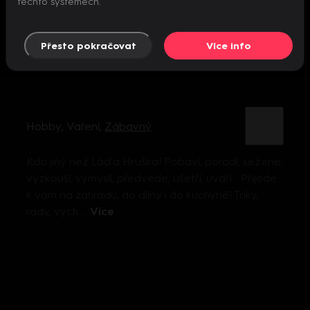
těchto systémech.
Přesto pokračovat
Více info
Hobby
,
Vaření
,
Zábavný
Kdo jiný než Láďa Hruška! Pobaví, poradí, sežene,
vyzkouší, vymyslí, předvede, ušetří, uvaří… Přijede
k vám na zahradu, do dílny i do kuchyně! Triky,
rady, vych ...
Více