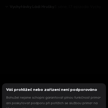
Vychytávky Ládi Hrušky
3. série, 17. epizoda: Vychytávky Ládi Hrušky 2017 (17)
Váš prohlížeč nebo zařízení není podporováno
Bohužel nejsme schopni garantovat plnou funkčnost prima+
ani poskytovat podporu při potížích se službou prima+ na
Nepodařilo se inicializovat přehrávač