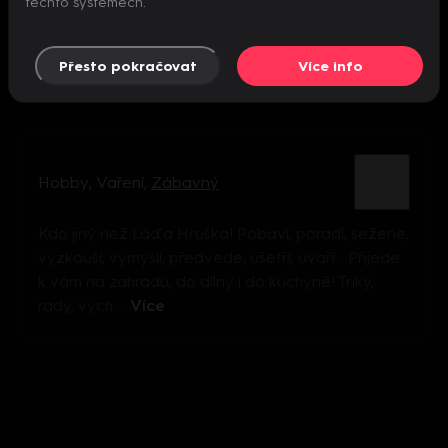
těchto systémech.
Přesto pokračovat
Více info
Hobby
,
Vaření
,
Zábavný
Kdo jiný než Láďa Hruška! Pobaví, poradí, sežene,
vyzkouší, vymyslí, předvede, ušetří, uvaří… Přijede
k vám na zahradu, do dílny i do kuchyně! Triky,
rady, vych ...
Více