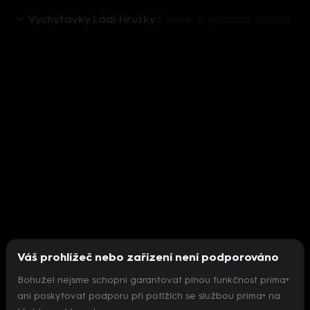
Vychytávky Ládi Hrušky
3. série, 6. epizoda: Vychytávky Ládi Hrušky 2017 (6)
Váš prohlížeč nebo zařízení není podporováno
Bohužel nejsme schopni garantovat plnou funkčnost prima+
ani poskytovat podporu při potížích se službou prima+ na
Nepodařilo se inicializovat přehrávač