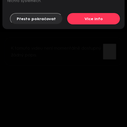
těchto systémech.
Přesto pokračovat
Více info
K tomuto videu není momentálně dostupný
žádný popis.