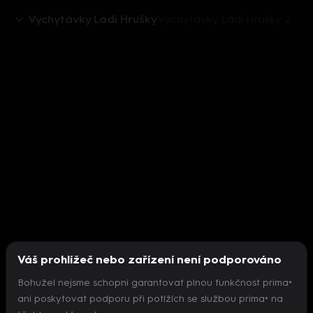
Vychytávky Ládi Hrušky
Vychytávky Ládi Hrušky 2018 (19): Magnetické kladivo
Váš prohlížeč nebo zařízení není podporováno
Bohužel nejsme schopni garantovat plnou funkčnost prima+
ani poskytovat podporu při potížích se službou prima+ na
Nepodařilo se inicializovat přehrávač