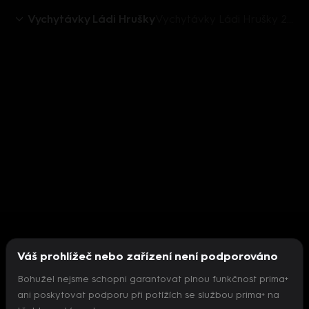
Vychytávky Ládi Hrušky
Vychytávky Ládi Hrušky 2018 (27): Jak uchovat ořechy
Váš prohlížeč nebo zařízení není podporováno
Bohužel nejsme schopni garantovat plnou funkčnost prima+
ani poskytovat podporu při potížích se službou prima+ na
Nepodařilo se inicializovat přehrávač