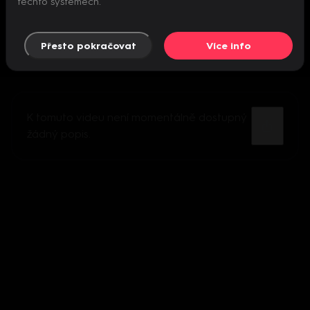
těchto systémech.
Přesto pokračovat
Více info
K tomuto videu není momentálně dostupný
žádný popis.