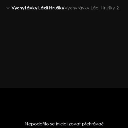
Vychytávky Ládi Hrušky
Vychytávky Ládi Hrušky 2018 (27): Lampička z pístu
Nepodařilo se inicializovat přehrávač