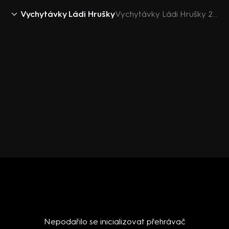
Vychytávky Ládi Hrušky
Vychytávky Ládi Hrušky 2018 (29): Mech na střeše
Nepodařilo se inicializovat přehrávač