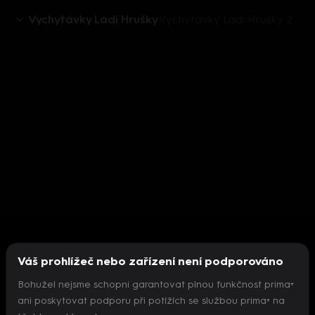
Vychytávky Ládi Hrušky
Vychytávky Ládi Hrušky 2018 (32): Solární výtop
Váš prohlížeč nebo zařízení není podporováno
Bohužel nejsme schopni garantovat plnou funkčnost prima+
ani poskytovat podporu při potížích se službou prima+ na
Nepodařilo se inicializovat přehrávač