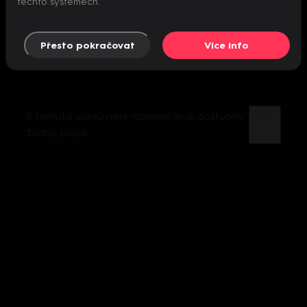
těchto systémech.
Přesto pokračovat
Více info
K tomuto videu není momentálně dostupný
žádný popis.