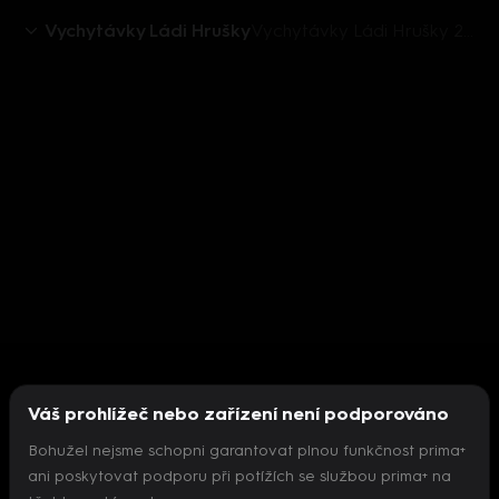
Vychytávky Ládi Hrušky
Vychytávky Ládi Hrušky 2018 (33): Dárek pro babičku
Váš prohlížeč nebo zařízení není podporováno
Bohužel nejsme schopni garantovat plnou funkčnost prima+
ani poskytovat podporu při potížích se službou prima+ na
Nepodařilo se inicializovat přehrávač