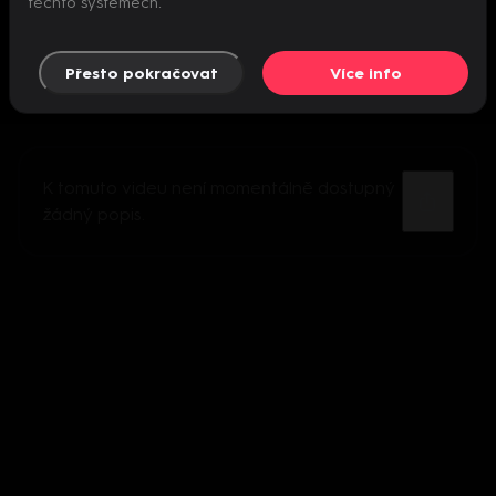
těchto systémech.
Přesto pokračovat
Více info
K tomuto videu není momentálně dostupný
žádný popis.