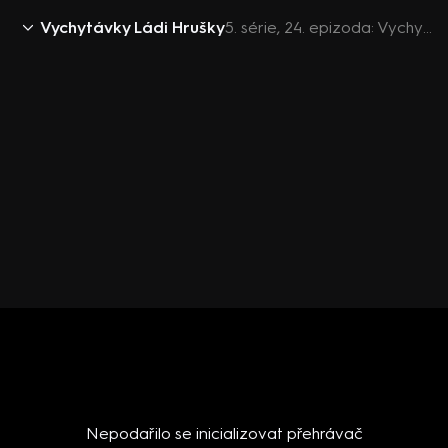
Vychytávky Ládi Hrušky
5. série, 24. epizoda: Vychytávky Ládi Hrušky 2019 (24)
Nepodařilo se inicializovat přehrávač