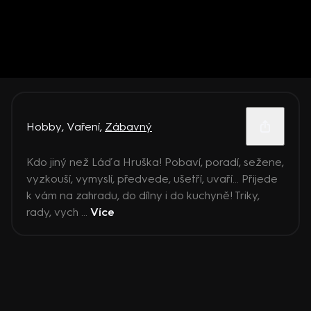
Hobby
,
Vaření
,
Zábavný
Kdo jiný než Láďa Hruška! Pobaví, poradí, sežene,
vyzkouší, vymyslí, předvede, ušetří, uvaří… Přijede
k vám na zahradu, do dílny i do kuchyně! Triky,
rady, vych ...
Více