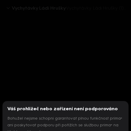
Vychytávky Ládi Hrušky
Vychytávky Ládi Hrušky (1): Nejlepší řízky
Váš prohlížeč nebo zařízení není podporováno
Bohužel nejsme schopni garantovat plnou funkčnost prima+
ani poskytovat podporu při potížích se službou prima+ na
Nepodařilo se inicializovat přehrávač