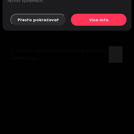
těchto systémech.
Přesto pokračovat
Více info
K tomuto videu není momentálně dostupný
žádný popis.