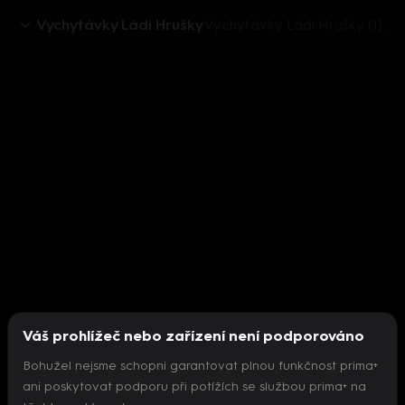
Vychytávky Ládi Hrušky
Vychytávky Ládi Hrušky (1): Nová okna
Váš prohlížeč nebo zařízení není podporováno
Bohužel nejsme schopni garantovat plnou funkčnost prima+
ani poskytovat podporu při potížích se službou prima+ na
Nepodařilo se inicializovat přehrávač