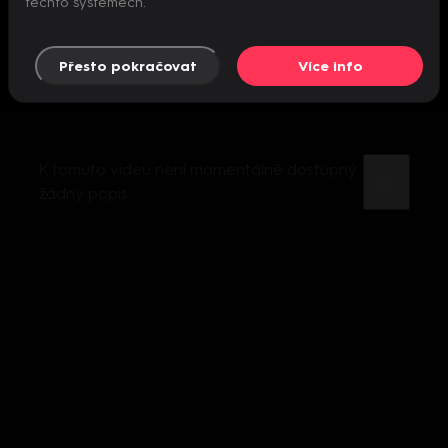
těchto systémech.
Přesto pokračovat
Více info
K tomuto videu není momentálně dostupný
žádný popis.