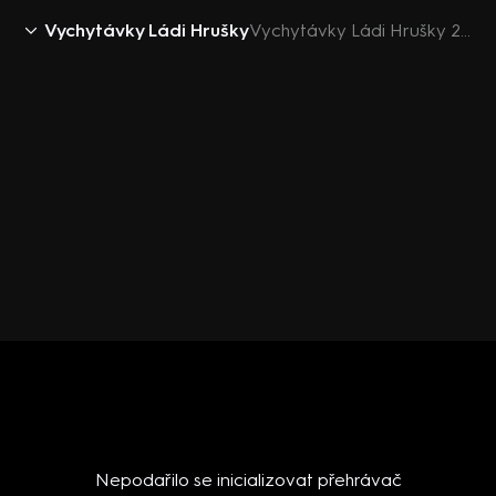
Vychytávky Ládi Hrušky
Vychytávky Ládi Hrušky 2019 (4): Stavby ze špejlí
Nepodařilo se inicializovat přehrávač