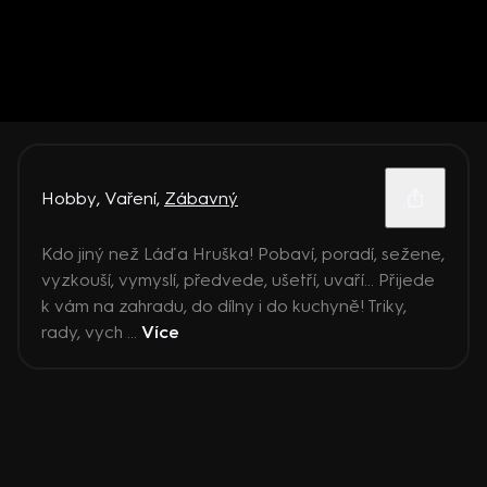
Hobby
,
Vaření
,
Zábavný
Kdo jiný než Láďa Hruška! Pobaví, poradí, sežene,
vyzkouší, vymyslí, předvede, ušetří, uvaří… Přijede
k vám na zahradu, do dílny i do kuchyně! Triky,
rady, vych ...
Více