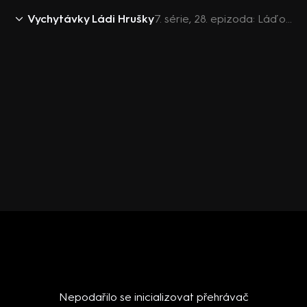
Vychytávky Ládi Hrušky
7. série, 28. epizoda: Láďova dýňovka, kárka na dřevo, léčivá větev černého bezu, švestkový koláč, výroba pily
Nepodařilo se inicializovat přehrávač