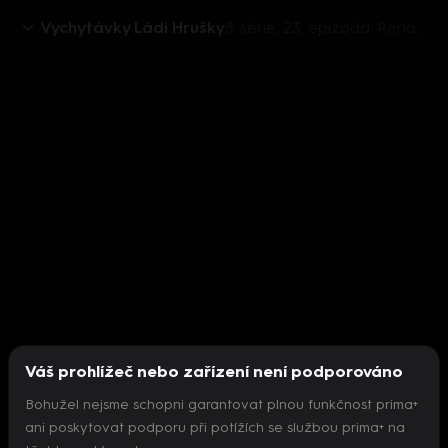
Vychytávky Ládi Hrušky
8. série, 23. epizoda: Renovace starého nábytku, pečený guláš, věšák z prkna, Láďova buchta kefírovka
Váš prohlížeč nebo zařízení není podporováno
Bohužel nejsme schopni garantovat plnou funkčnost prima+
ani poskytovat podporu při potížích se službou prima+ na
Nepodařilo se inicializovat přehrávač