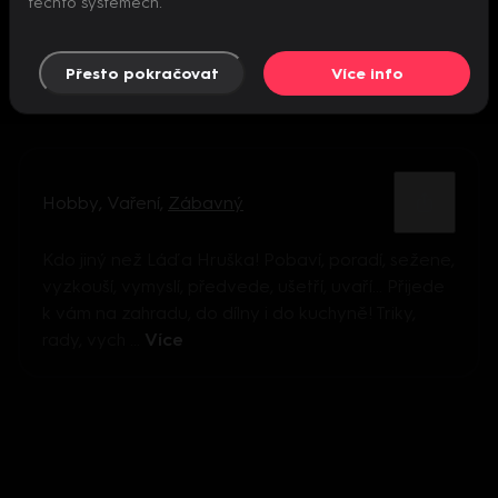
těchto systémech.
Přesto pokračovat
Více info
Hobby
,
Vaření
,
Zábavný
Kdo jiný než Láďa Hruška! Pobaví, poradí, sežene,
vyzkouší, vymyslí, předvede, ušetří, uvaří… Přijede
k vám na zahradu, do dílny i do kuchyně! Triky,
rady, vych ...
Více