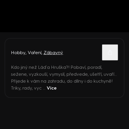
Hobby
,
Vaření
,
Zábavný
Kdo jiný než Láďa Hruška?! Pobaví, poradí,
sežene, vyzkouší, vymyslí, předvede, ušetří, uvaří…
Přijede k vám na zahradu, do dílny i do kuchyně!
Triky, rady, vyc ...
Více