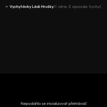
Vychytávky Ládi Hrušky
11. série, 3. epizoda: Vychytávky Ládi Hrušky S11 (3)
Nepodařilo se inicializovat přehrávač