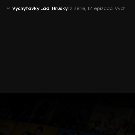
Vychytávky Ládi Hrušky
12. série, 12. epizoda: Vychytávky Ládi Hrušky S12 (12)