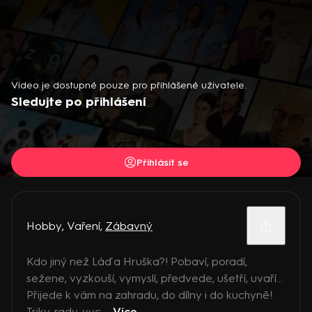
Video je dostupné pouze pro přihlášené uživatele.
Sledujte po přihlášení
Přihlásit se
Hobby
,
Vaření
,
Zábavný
Kdo jiný než Láďa Hruška?! Pobaví, poradí,
sežene, vyzkouší, vymyslí, předvede, ušetří, uvaří…
Přijede k vám na zahradu, do dílny i do kuchyně!
Triky, rady, vyc ...
Více