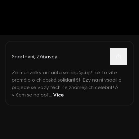
Sportovní
,
Zábavný
Že manželky ani auta se nepůjčují? Tak to víte
pramálo o chlapské solidaritě! Ezy na ni vsadil a
projede se vozy těch nejznámějších celebrit! A
v čem se na opl ...
Více