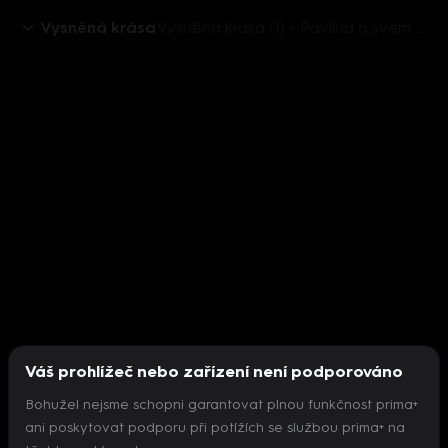
Vysněná krása
Vysněná krása (1) - Pavlína o svém problému
Váš prohlížeč nebo zařízení není podporováno
Bohužel nejsme schopni garantovat plnou funkčnost prima+
ani poskytovat podporu při potížích se službou prima+ na
Nepodařilo se inicializovat přehrávač