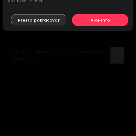
těchto systémech.
Přesto pokračovat
Více info
K tomuto videu není momentálně dostupný
žádný popis.