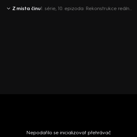
Z místa činu
1. série, 10. epizoda: Rekonstrukce reálných případů
Nepodařilo se inicializovat přehrávač