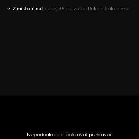
Z místa činu
1. série, 36. epizoda: Rekonstrukce reálných případů
Nepodařilo se inicializovat přehrávač