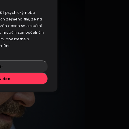
mto zařízení, ukončete přehrávání na
šit psychický nebo
ých zejména tím, že na
ván obsah se sexuální
ebo hrubým samoúčelným
sím, obezřetně s
rnění.
ít
video