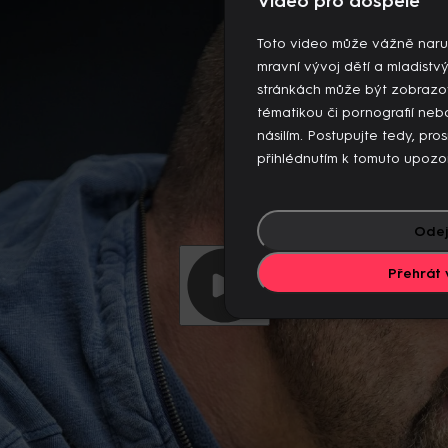
Video pro dospělé
 videí současně. Pokud chcete pokračovat v přehrávání na to
jiných zařízeních.
Toto video může vážně naru
Více o limitu změn zařízení
mravní vývoj dětí a mladistv
stránkách může být zobrazo
tématikou či pornografií n
násilím. Postupujte tedy, pro
přihlédnutím k tomuto upozo
Odej
Přehrát 