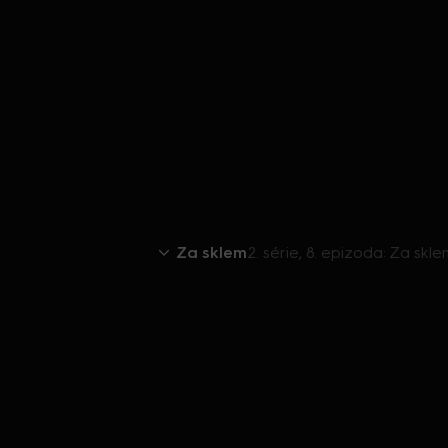
Za sklem
2. série, 8. epizoda: Za skle