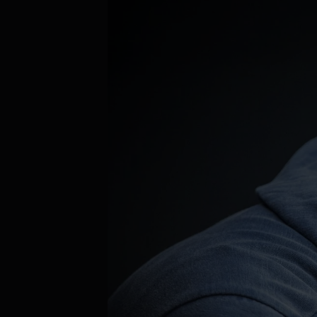
Aktuálně je přehráváno příliš mnoho